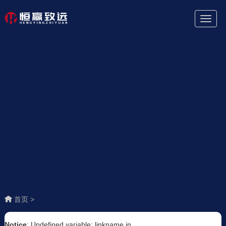
Toggl
Naviga
首页 >
Notice
: Undefined variable: linkname in