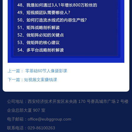
上一篇： 零基础60节人像摄影课
下一篇：短视频文案赚钱课
公司地址：西安经济技术开发区未央路 170 号赛高城市广场 2 号楼
企业总部大厦 907 室
电子邮箱：office@eubggroup.com
联系电话：029-86100263