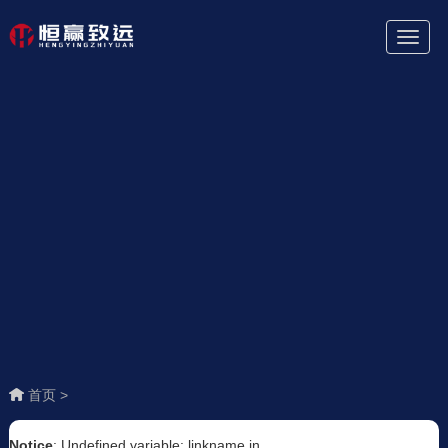
Toggl
Naviga
首页 >
Notice
: Undefined variable: linkname in