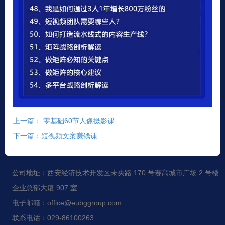
上一篇： 零基础60节人像摄影课
下一篇：短视频文案赚钱课
公司地址：西安经济技术开发区未央路 170 号赛高城市广场 2 号楼
企业总部大厦 907 室
电子邮箱：office@eubggroup.com
联系电话：029-86100263