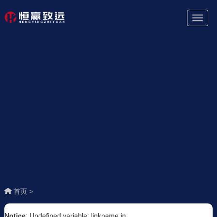
Toggl
Naviga
首页 >
Notice
: Undefined variable: linkname in