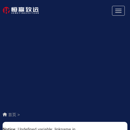
Toggl
Naviga
首页 >
Notice
: Undefined variable: linkname in