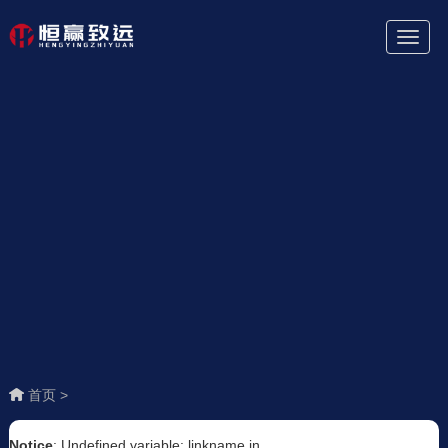
Toggl
Naviga
首页 >
Notice
: Undefined variable: linkname in