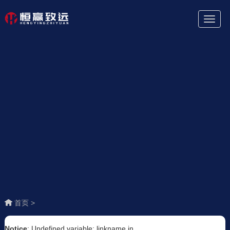
Toggl
Naviga
首页 >
Notice
: Undefined variable: linkname in