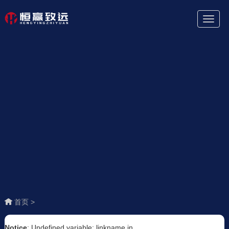
Toggl
Naviga
首页 >
Notice
: Undefined variable: linkname in