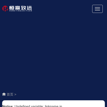
Toggl
Naviga
首页 >
Notice
: Undefined variable: linkname in