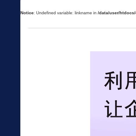
Notice
: Undefined variable: linkname in
/data/user/htdoc