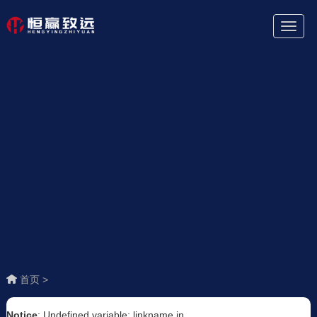
Toggl
Naviga
首页 >
Notice
: Undefined variable: linkname in