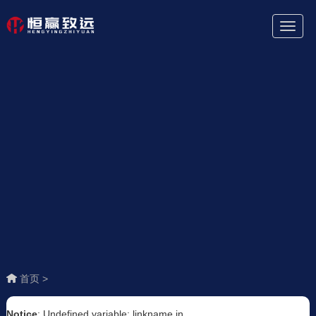
Toggl
Naviga
首页 >
Notice
: Undefined variable: linkname in