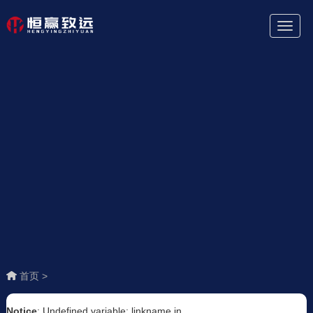
Toggl
Naviga
首页 >
Notice
: Undefined variable: linkname in