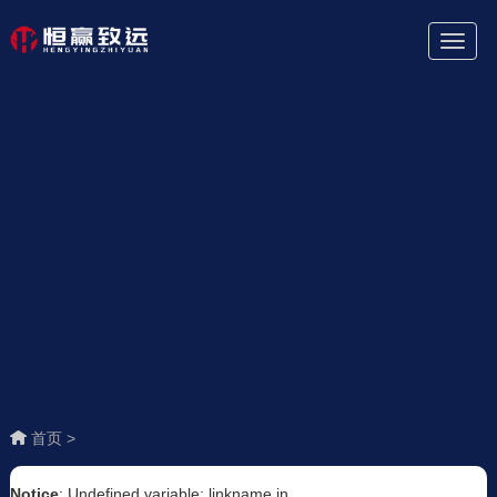
Toggl
Naviga
首页 >
Notice
: Undefined variable: linkname in