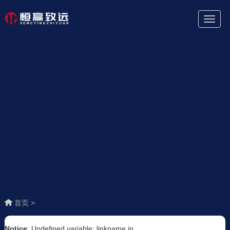
Toggl
Naviga
首页 >
Notice
: Undefined variable: linkname in