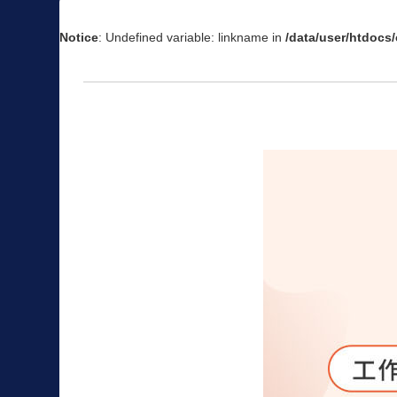
Notice
: Undefined variable: linkname in
/data/user/htdoc