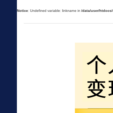
Notice
: Undefined variable: linkname in
/data/user/htdoc