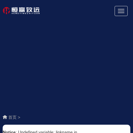
Toggl
Naviga
首页 >
Notice
: Undefined variable: linkname in