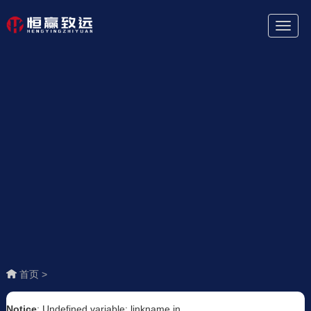
Toggl
Naviga
首页 >
Notice
: Undefined variable: linkname in