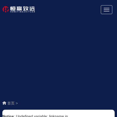
Toggl
Naviga
首页 >
Notice
: Undefined variable: linkname in