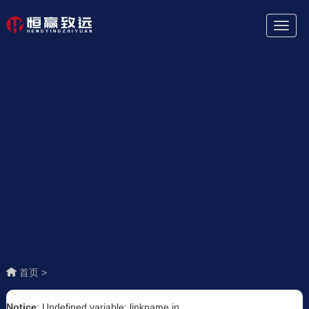
Toggl
Naviga
首页 >
Notice
: Undefined variable: linkname in