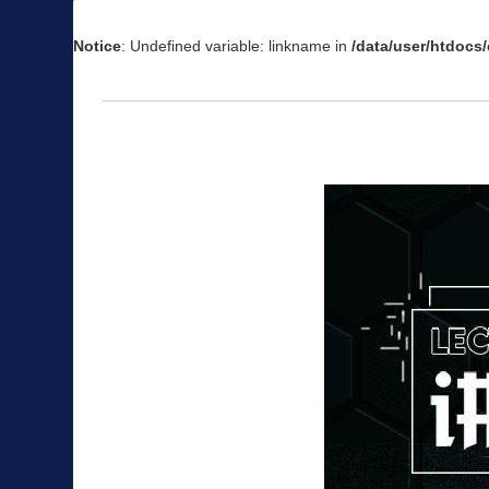
Notice
: Undefined variable: linkname in
/data/user/htdoc