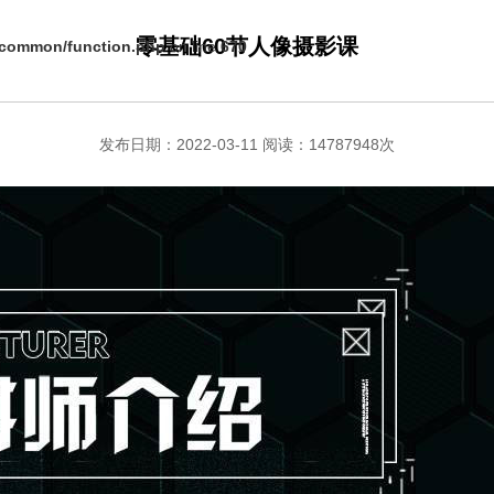
零基础60节人像摄影课
s/common/function.php
on line
670
发布日期：2022-03-11 阅读：14787948次