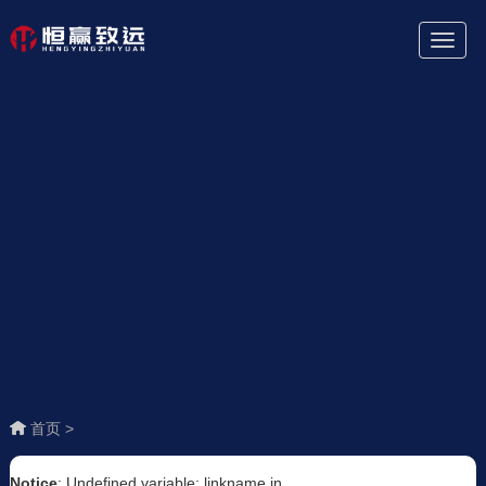
Toggl
Naviga
首页 >
Notice
: Undefined variable: linkname in