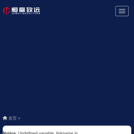
Toggl
Naviga
首页 >
Notice
: Undefined variable: linkname in