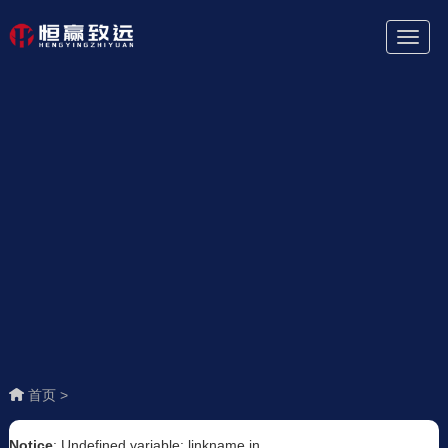
Toggl
Naviga
首页 >
Notice
: Undefined variable: linkname in