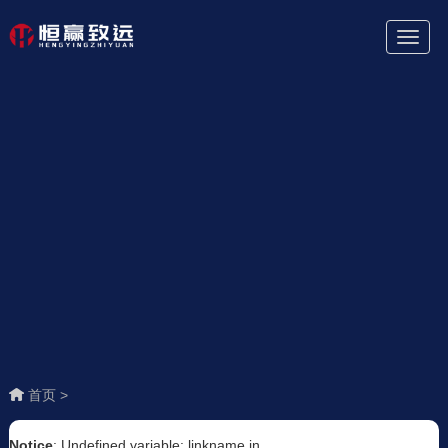
Toggl
Naviga
首页 >
Notice
: Undefined variable: linkname in