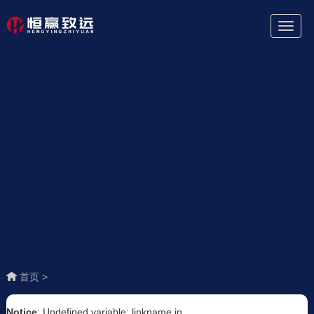
Toggl
Naviga
首页 >
Notice
: Undefined variable: linkname in