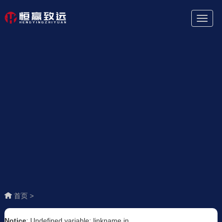
Toggl
Naviga
首页 >
Notice
: Undefined variable: linkname in