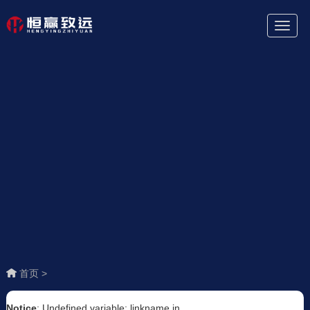
Toggl
Naviga
首页 >
Notice
: Undefined variable: linkname in