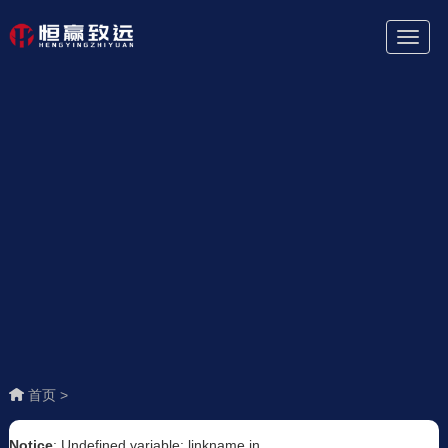
Toggl
Naviga
首页 >
Notice
: Undefined variable: linkname in