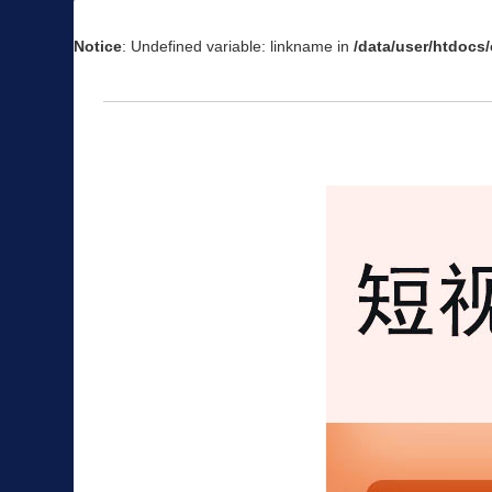
Notice
: Undefined variable: linkname in
/data/user/htdoc