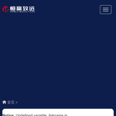
Toggl
Naviga
首页 >
Notice
: Undefined variable: linkname in