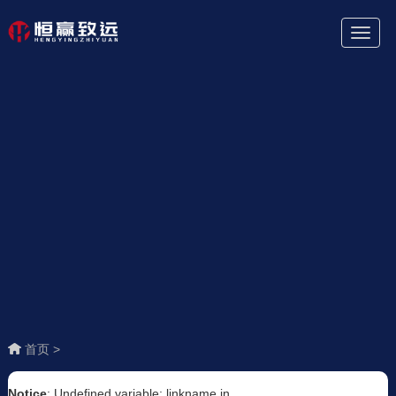
Toggl
Naviga
首页 >
Notice
: Undefined variable: linkname in