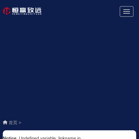
Toggl
Naviga
首页 >
Notice
: Undefined variable: linkname in