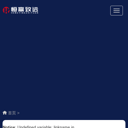
Toggl
Naviga
首页 >
Notice
: Undefined variable: linkname in