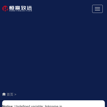
Toggl
Naviga
首页 >
Notice
: Undefined variable: linkname in