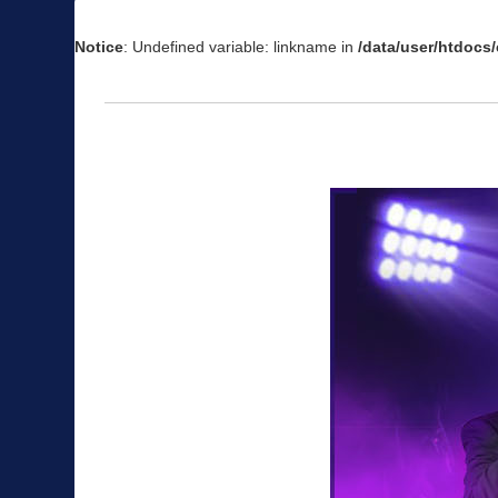
Notice
: Undefined variable: linkname in
/data/user/htdoc