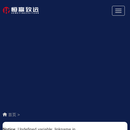
Toggl
Naviga
首页 >
Notice
: Undefined variable: linkname in