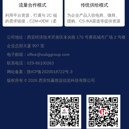
流量合作模式
传统供给模式
利用平台资源，打通与 2C 端
为企业产品入驻电商、微商、
的需求链接，C2M+0EM（柔
团购、CS /KA渠道等提供资源
性+定制）
公司地址：西安经济技术开发区未央路 170 号赛高城市广场 2 号楼
企业总部大厦 907 室
电子邮箱：office@eubggroup.com
联系电话：029-86100263
网站备案：陕ICP备2020018722号-3
版权所有 © 2026 西安恒赢致远信息科技有限公司