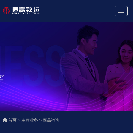
Toggl
Naviga
首页 >
主营业务 >
商品咨询