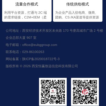
流量合作模式
传统供给模式
利用平台资源，打通与 2C 端
为企业产品入驻电商、微商、
的需求链接，C2M+0EM（柔
团购、CS /KA渠道等提供资源
性+定制）
公司地址：西安经济技术开发区未央路 170 号赛高城市广场 2 号楼
企业总部大厦 907 室
电子邮箱：office@eubggroup.com
联系电话：029-86100263
网站备案：陕ICP备2020018722号-3
版权所有 © 2026 西安恒赢致远信息科技有限公司