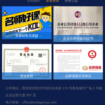
公司简介
荣誉资质
慈善公益
直播销售员课程
企业信用等级3A证书
+
+
营业执照
品牌强国示范单位
+
+
公司地址：西安经济技术开发区未央路 170 号赛高城市广场 2 号楼
企业总部大厦 907 室
电子邮箱：office@eubggroup.com