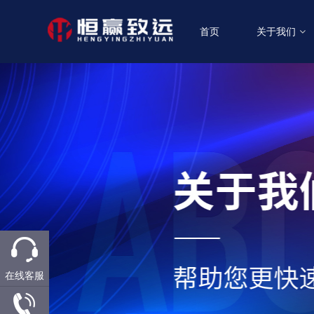
首页
关于我们
在线客服