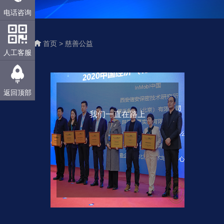
电话咨询
首页 >
慈善公益
人工客服
返回顶部
我们一直在路上