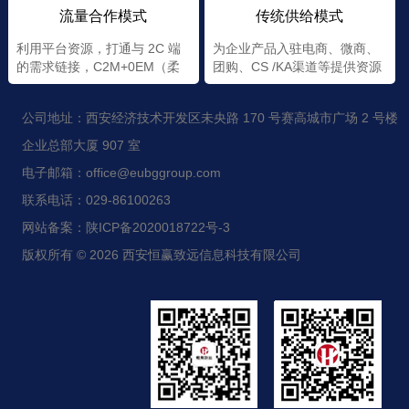
流量合作模式
传统供给模式
利用平台资源，打通与 2C 端
为企业产品入驻电商、微商、
的需求链接，C2M+0EM（柔
团购、CS /KA渠道等提供资源
性+定制）
公司地址：西安经济技术开发区未央路 170 号赛高城市广场 2 号楼
企业总部大厦 907 室
电子邮箱：office@eubggroup.com
联系电话：029-86100263
网站备案：陕ICP备2020018722号-3
版权所有 © 2026 西安恒赢致远信息科技有限公司