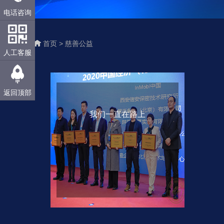
电话咨询
首页 >
慈善公益
人工客服
返回顶部
我们一直在路上