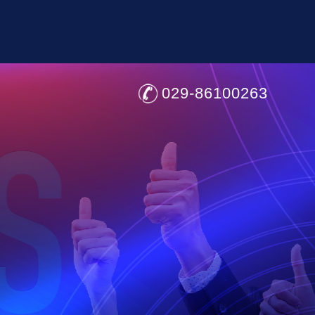
029-86100263