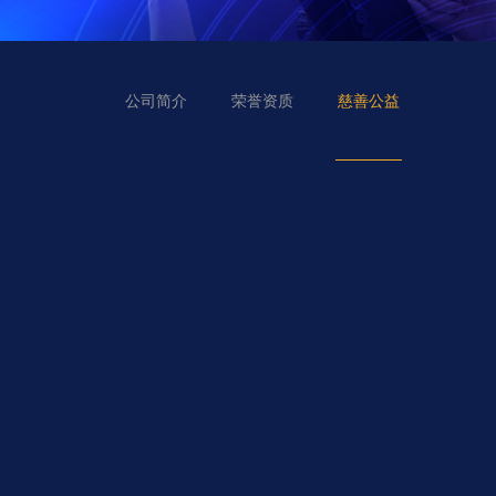
公司简介
荣誉资质
慈善公益