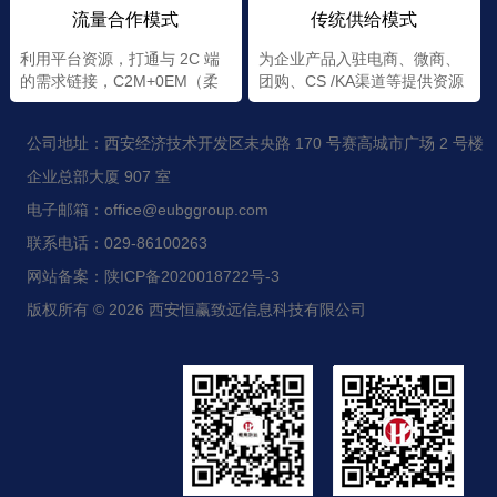
流量合作模式
传统供给模式
利用平台资源，打通与 2C 端
为企业产品入驻电商、微商、
的需求链接，C2M+0EM（柔
团购、CS /KA渠道等提供资源
性+定制）
公司地址：西安经济技术开发区未央路 170 号赛高城市广场 2 号楼
企业总部大厦 907 室
电子邮箱：office@eubggroup.com
联系电话：029-86100263
网站备案：陕ICP备2020018722号-3
版权所有 © 2026 西安恒赢致远信息科技有限公司