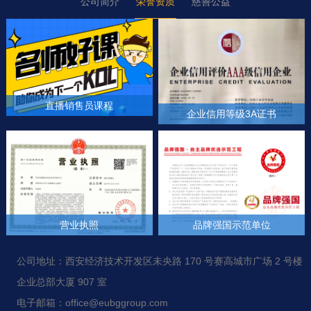
公司简介
荣誉资质
慈善公益
直播销售员课程
企业信用等级3A证书
+
+
营业执照
品牌强国示范单位
+
+
公司地址：西安经济技术开发区未央路 170 号赛高城市广场 2 号楼
企业总部大厦 907 室
电子邮箱：office@eubggroup.com