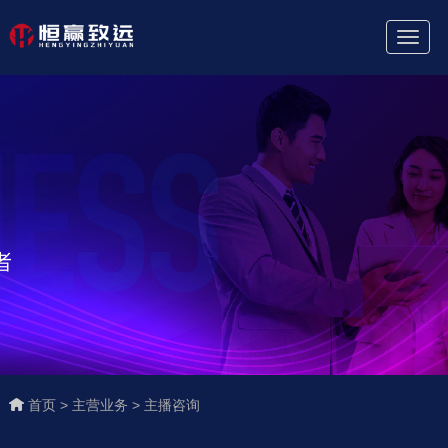
Toggl
Naviga
首页 >
主营业务 >
主播咨询