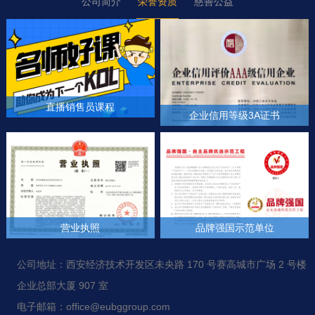
公司简介
荣誉资质
慈善公益
直播销售员课程
企业信用等级3A证书
+
+
营业执照
品牌强国示范单位
+
+
公司地址：西安经济技术开发区未央路 170 号赛高城市广场 2 号楼
企业总部大厦 907 室
电子邮箱：office@eubggroup.com