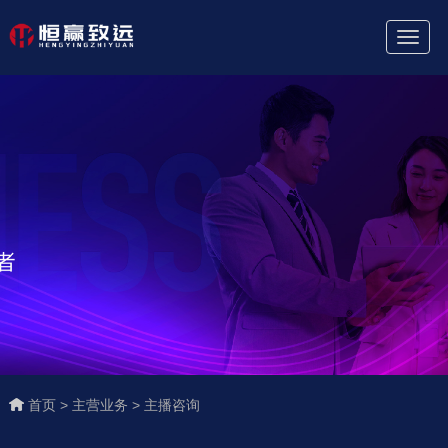
Toggl
Naviga
首页 >
主营业务 >
主播咨询