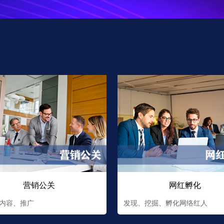
营销公关
网红孵化
内容、推广
发现、挖掘、孵化网络红人